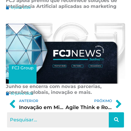
FCJ apoia prêmio que reconhece soluções de
Inteligência Artificial aplicadas ao marketing
15 julho 2026
FCJ Group
Junho se encerra com novas parcerias,
conexões globais, inovação e mais.
30 junho 2026
Prev
Ne
ANTERIOR
PRÓXIMO
Inovação em Minas Gerais: onde estão as oportunidades?
Agile Think e Rota da Inovação lançam corporate venture builder de governança, inovação, educação e IA em parceria com a FCJ