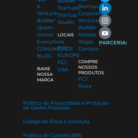
Builder
b
t
e
-
-
é
Startup
Startups
o
e
d
i
y
Venture
Corporate
Startup
o
r
i
n
o
Builder
Venture
Studio
k
n
s
u
Quem
Builder
-
-
t
t
somos
Nossas
f
i
a
u
LOCAIS
n
g
b
Executivos
Vagas
PARCERIA:
r
e
FCJ
COMUNIDADE
Contato
a
-
EUROPE
BLOG
m
v
COMPRE
FCJ
-
NOSSOS
BAIXE
USA
1
PRODUTOS
NOSSA
FCJ
MARCA
Store
Política de Privacidade e Proteção
de Dados Pessoais
Código de Ética e Conduta
Política de Cookies (BR)