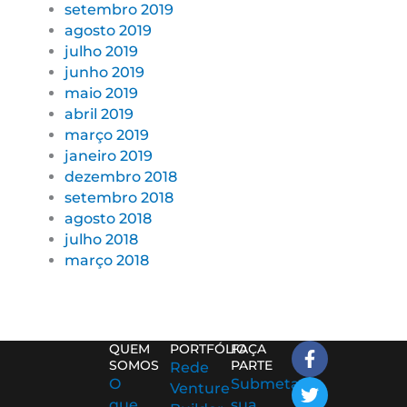
setembro 2019
agosto 2019
julho 2019
junho 2019
maio 2019
abril 2019
março 2019
janeiro 2019
dezembro 2018
setembro 2018
agosto 2018
julho 2018
março 2018
F
T
L
I
I
QUEM
PORTFÓLIO
FAÇA
a
w
i
c
c
SOMOS
PARTE
Rede
c
i
n
o
o
O
Submeta
Venture
e
t
k
n
n
que
sua