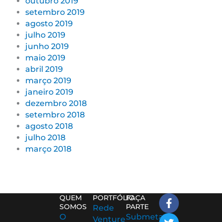
outubro 2019
setembro 2019
agosto 2019
julho 2019
junho 2019
maio 2019
abril 2019
março 2019
janeiro 2019
dezembro 2018
setembro 2018
agosto 2018
julho 2018
março 2018
F
T
L
I
I
QUEM
PORTFÓLIO
FAÇA
a
w
i
c
c
SOMOS
PARTE
Rede
c
i
n
o
o
O
Submeta
Venture