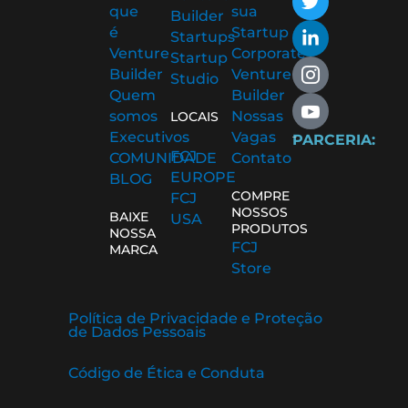
e
t
k
n
n
que
sua
Builder
b
t
e
-
-
é
Startup
Startups
o
e
d
i
y
Venture
Corporate
Startup
o
r
i
n
o
Builder
Venture
Studio
k
n
s
u
Quem
Builder
-
-
t
t
somos
Nossas
f
i
a
u
LOCAIS
n
g
b
Executivos
Vagas
PARCERIA:
r
e
FCJ
COMUNIDADE
Contato
a
-
EUROPE
BLOG
m
v
COMPRE
FCJ
-
NOSSOS
BAIXE
USA
1
PRODUTOS
NOSSA
FCJ
MARCA
Store
Política de Privacidade e Proteção
de Dados Pessoais
Código de Ética e Conduta