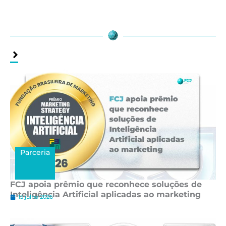
Assuntos
Relacionados
Parceria
FCJ apoia prêmio que reconhece soluções de
Inteligência Artificial aplicadas ao marketing
15 julho 2026