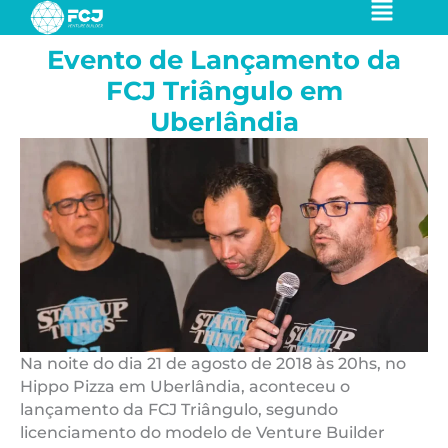
Ir
para
Evento de Lançamento da
o
conteúdo
FCJ Triângulo em
Uberlândia
Na noite do dia 21 de agosto de 2018 às 20hs, no
Hippo Pizza em Uberlândia, aconteceu o
lançamento da FCJ Triângulo, segundo
licenciamento do modelo de Venture Builder