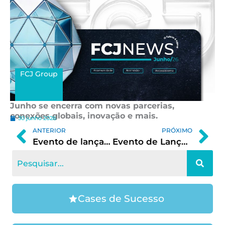
FCJ Group
Junho se encerra com novas parcerias,
conexões globais, inovação e mais.
30 junho 2026
Prev
Ne
ANTERIOR
PRÓXIMO
Evento de lançamento da FCJ São Paulo
Evento de Lançamento da FCJ Triângulo em Uberaba
Cases de Sucesso