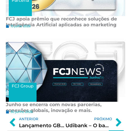
Parceria
FCJ apoia prêmio que reconhece soluções de
Inteligência Artificial aplicadas ao marketing
15 julho 2026
FCJ Group
Junho se encerra com novas parcerias,
conexões globais, inovação e mais.
30 junho 2026
Prev
Ne
ANTERIOR
PRÓXIMO
Lançamento GBG Seniortech Ventures
Udibank – O banco digital que você estava esperando!