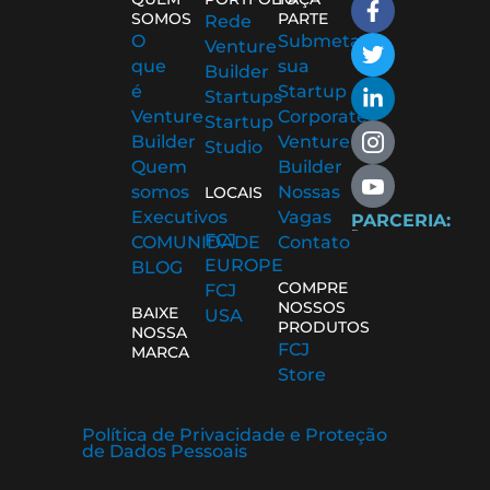
a
w
i
c
c
SOMOS
PARTE
Rede
c
i
n
o
o
O
Submeta
Venture
e
t
k
n
n
que
sua
Builder
b
t
e
-
-
é
Startup
Startups
o
e
d
i
y
Venture
Corporate
Startup
o
r
i
n
o
Builder
Venture
Studio
k
n
s
u
Quem
Builder
-
-
t
t
somos
Nossas
f
i
a
u
LOCAIS
n
g
b
Executivos
Vagas
PARCERIA:
r
e
FCJ
COMUNIDADE
Contato
a
-
EUROPE
BLOG
m
v
COMPRE
FCJ
-
NOSSOS
BAIXE
USA
1
PRODUTOS
NOSSA
FCJ
MARCA
Store
Política de Privacidade e Proteção
de Dados Pessoais