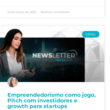
23 de março de 2026
Nenhum comentário
GERAL
Empreendedorismo como jogo,
Pitch com investidores e
growth para startups