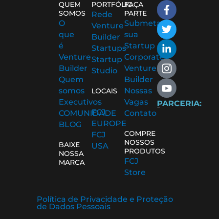
F
T
L
I
I
QUEM
PORTFÓLIO
FAÇA
a
w
i
c
c
SOMOS
PARTE
Rede
c
i
n
o
o
O
Submeta
Venture
e
t
k
n
n
que
sua
Builder
b
t
e
-
-
é
Startup
Startups
o
e
d
i
y
Venture
Corporate
Startup
o
r
i
n
o
Builder
Venture
Studio
k
n
s
u
Quem
Builder
-
-
t
t
somos
Nossas
f
i
a
u
LOCAIS
n
g
b
Executivos
Vagas
PARCERIA:
r
e
FCJ
COMUNIDADE
Contato
a
-
EUROPE
BLOG
m
v
COMPRE
FCJ
-
NOSSOS
BAIXE
USA
1
PRODUTOS
NOSSA
FCJ
MARCA
Store
Política de Privacidade e Proteção
de Dados Pessoais