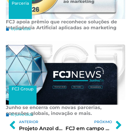
Parceria
FCJ apoia prêmio que reconhece soluções de
Inteligência Artificial aplicadas ao marketing
15 julho 2026
FCJ Group
Junho se encerra com novas parcerias,
conexões globais, inovação e mais.
30 junho 2026
Prev
Ne
ANTERIOR
PRÓXIMO
Projeto Anzol de Ouro, MBA de Inovação, Rodada Mubius, Mentoria FCJ, Space, 13ª Rodada de Negócios e Muito Mais!
FCJ em campo com o São Paulo FC! E mais: Anzol de Ouro, Sirius e 100 Startups to Watch 2025!