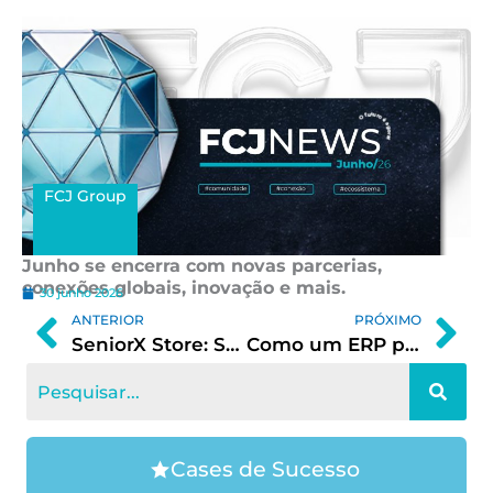
FCJ Group
Junho se encerra com novas parcerias,
conexões globais, inovação e mais.
30 junho 2026
Prev
Ne
ANTERIOR
PRÓXIMO
SeniorX Store: Seja um dos primeiros a vender no marketplace da Senior Sistemas
Como um ERP pode impactar as finanças da sua empresa
Cases de Sucesso