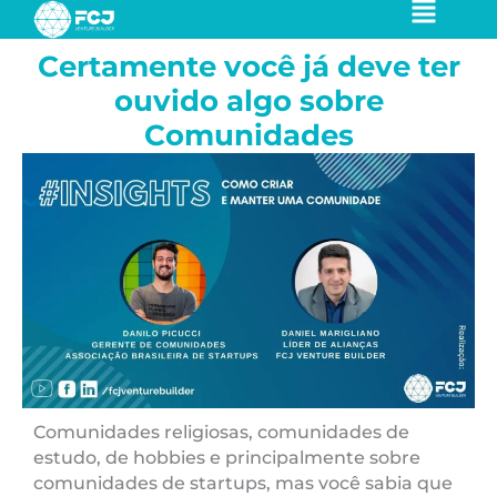
Ir
para
Certamente você já deve ter
o
conteúdo
ouvido algo sobre
Comunidades
Comunidades religiosas, comunidades de
estudo, de hobbies e principalmente sobre
comunidades de startups, mas você sabia que