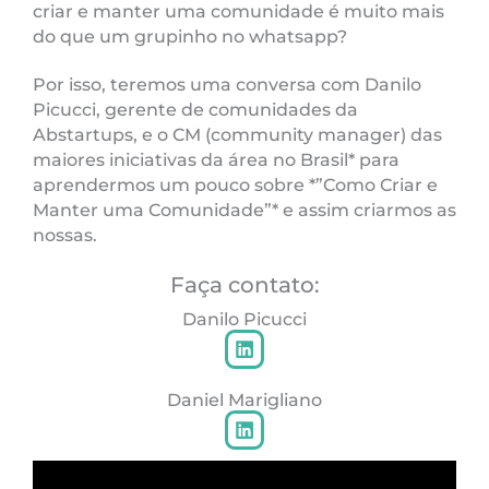
criar e manter uma comunidade é muito mais
do que um grupinho no whatsapp?
Por isso, teremos uma conversa com Danilo
Picucci, gerente de comunidades da
Abstartups, e o CM (community manager) das
maiores iniciativas da área no Brasil* para
aprendermos um pouco sobre *”Como Criar e
Manter uma Comunidade”* e assim criarmos as
nossas.
Faça contato:
Danilo Picucci
L
i
n
k
Daniel Marigliano
e
L
d
i
i
n
n
k