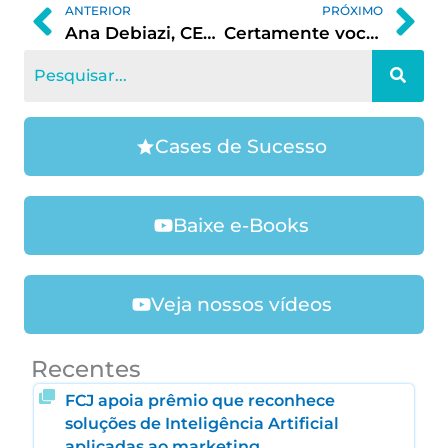
Prev
Ne
ANTERIOR
PRÓXIMO
Ana Debiazi, CEO da Leonora Ventures, explica o funcionamento de uma venture builder
Certamente você já deve ter ouvido algo sobre Comunidades
Cases de Sucesso
Baixe e-Books
Veja nossos vídeos
Recentes
FCJ apoia prêmio que reconhece
soluções de Inteligência Artificial
aplicadas ao marketing