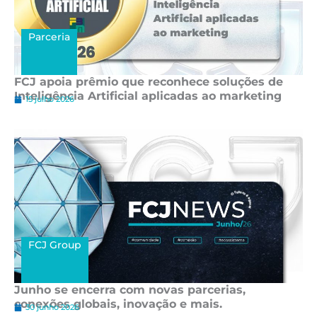
Parceria
FCJ apoia prêmio que reconhece soluções de
Inteligência Artificial aplicadas ao marketing
15 julho 2026
FCJ Group
Junho se encerra com novas parcerias,
conexões globais, inovação e mais.
30 junho 2026