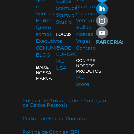
Builder
b
t
e
-
-
é
Startup
Startups
o
e
d
i
y
Venture
Corporate
Startup
o
r
i
n
o
Builder
Venture
Studio
k
n
s
u
Quem
Builder
-
-
t
t
somos
Nossas
f
i
a
u
LOCAIS
n
g
b
Executivos
Vagas
PARCERIA:
r
e
FCJ
COMUNIDADE
Contato
a
-
EUROPE
BLOG
m
v
COMPRE
FCJ
-
NOSSOS
BAIXE
USA
1
PRODUTOS
NOSSA
FCJ
MARCA
Store
Política de Privacidade e Proteção
de Dados Pessoais
Código de Ética e Conduta
Política de Cookies (BR)