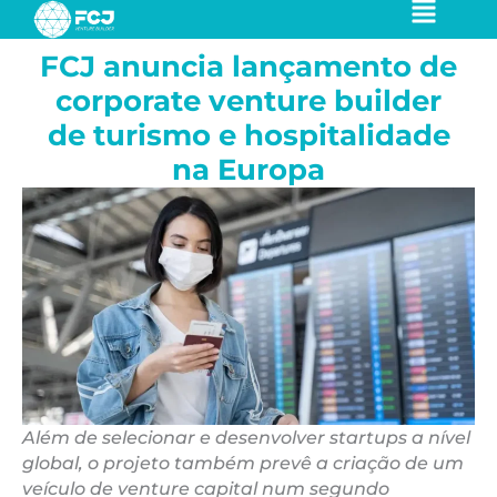
Ir
para
FCJ anuncia lançamento de
o
conteúdo
corporate venture builder
de turismo e hospitalidade
na Europa
Além de selecionar e desenvolver startups a nível
global, o projeto também prevê a criação de um
veículo de venture capital num segundo