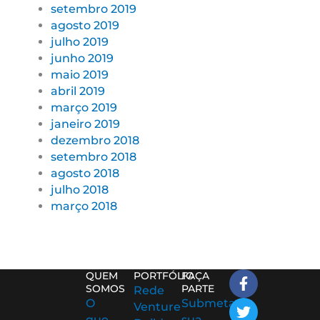
setembro 2019
agosto 2019
julho 2019
junho 2019
maio 2019
abril 2019
março 2019
janeiro 2019
dezembro 2018
setembro 2018
agosto 2018
julho 2018
março 2018
F
T
L
I
I
QUEM
PORTFÓLIO
FAÇA
a
w
i
c
c
SOMOS
PARTE
Rede
c
i
n
o
o
O
Submeta
Venture
e
t
k
n
n
que
sua