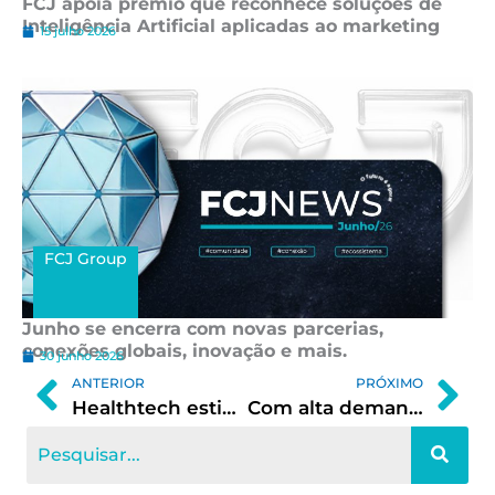
FCJ apoia prêmio que reconhece soluções de
Inteligência Artificial aplicadas ao marketing
15 julho 2026
FCJ Group
Junho se encerra com novas parcerias,
conexões globais, inovação e mais.
30 junho 2026
Prev
Ne
ANTERIOR
PRÓXIMO
Healthtech estima captar R$ 500 mil em primeira plataforma de crowdfunding do segmento venture builder
Com alta demanda, FCJ e Univale lançam curso superior Tecnólogo de Gestão de Startup e Inovação